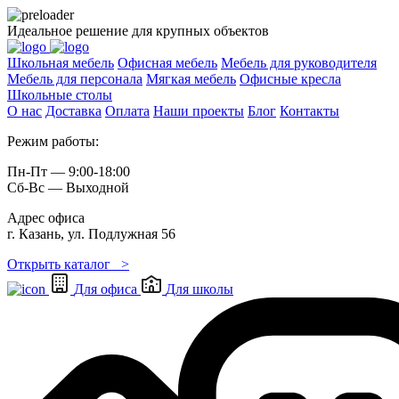
Идеальное решение для крупных объектов
Школьная мебель
Офисная мебель
Мебель для руководителя
Мебель для персонала
Мягкая мебель
Офисные кресла
Школьные cтолы
О нас
Доставка
Оплата
Наши проекты
Блог
Контакты
Режим работы:
Пн-Пт — 9:00-18:00
Сб-Вс — Выходной
Адрес офиса
г. Казань, ул. Подлужная 56
Открыть каталог >
Для офиса
Для школы