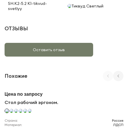
SH.K2-5.2 K1-tikvud-
Тиквуд Светлый
svetlyy
ОТЗЫВЫ
Оставить отзыв
Похожие
Арт. SN-D.SPA-022(R)-A
Цена по запросу
Стол рабочий эргоном.
Страна:
Россия
Материал:
ЛДСП