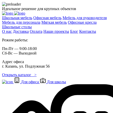
Идеальное решение для крупных объектов
Школьная мебель
Офисная мебель
Мебель для руководителя
Мебель для персонала
Мягкая мебель
Офисные кресла
Школьные cтолы
О нас
Доставка
Оплата
Наши проекты
Блог
Контакты
Режим работы:
Пн-Пт — 9:00-18:00
Сб-Вс — Выходной
Адрес офиса
г. Казань, ул. Подлужная 56
Открыть каталог >
Для офиса
Для школы