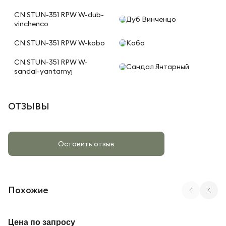
CN.STUN-351 RPW W-dub-
Дуб Винченцо
vinchenco
CN.STUN-351 RPW W-kobo
Кобо
CN.STUN-351 RPW W-
Сандал Янтарный
sandal-yantarnyj
ОТЗЫВЫ
Оставить отзыв
Похожие
Арт. SN-5O.DPRS-021 A
Цена по запросу