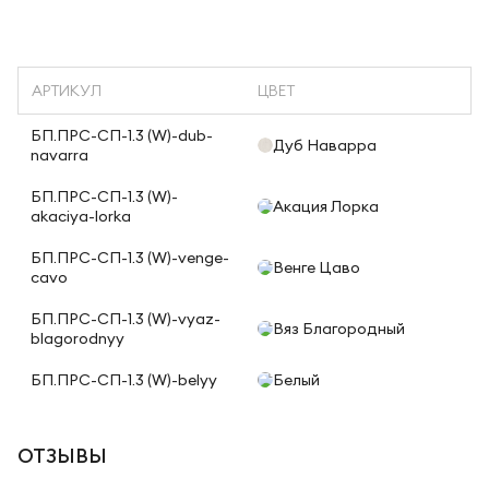
АРТИКУЛ
ЦВЕТ
БП.ПРС-СП-1.3 (W)-dub-
Дуб Наварра
navarra
БП.ПРС-СП-1.3 (W)-
Акация Лорка
akaciya-lorka
БП.ПРС-СП-1.3 (W)-venge-
Венге Цаво
cavo
БП.ПРС-СП-1.3 (W)-vyaz-
Вяз Благородный
blagorodnyy
БП.ПРС-СП-1.3 (W)-belyy
Белый
ОТЗЫВЫ