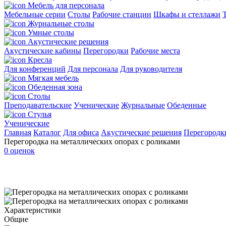
Мебель для персонала
Мебельные серии
Столы
Рабочие станции
Шкафы и стеллажи
Журнальные столы
Умные столы
Акустические решения
Акустические кабины
Перегородки
Рабочие места
Кресла
Для конференций
Для персонала
Для руководителя
Мягкая мебель
Обеденная зона
Столы
Преподавательские
Ученические
Журнальные
Обеденные
Стулья
Ученические
Главная
Каталог
Для офиса
Акустические решения
Перегородк
Перегородка на металлических опорах с роликами
0 оценок
Характеристики
Общие