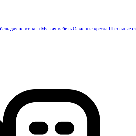
бель для персонала
Мягкая мебель
Офисные кресла
Школьные c