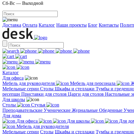
Сб-Вс — Выходной
Доставка
Оплата
Каталог
Наши проекты
Блог
Контакты
Полит
Каталог
Для офиса
Мебель для руководителя
Мебель для персонала
Ж
Мебельные серии
Столы
Шкафы и стеллажи
Тумбы и греденц
ресепшн
Приставки для столов
Царги для столов
Настольные 
Для школы
Столы
Стулья
Преподавательские
Ученические
Журнальные
Обеденные
Учен
Для дома
Для офиса
Для школы
Для до
Мебель для руководителя
Мебельные серии
Столы
Шкафы и стеллажи
Тумбы и греденци