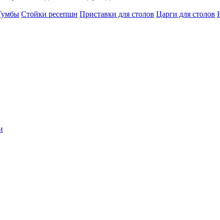
Тумбы
Стойки ресепшн
Приставки для столов
Царги для столов
и