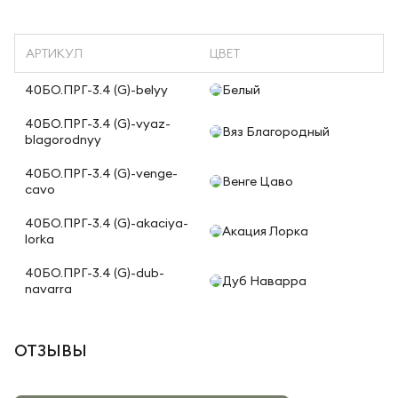
АРТИКУЛ
ЦВЕТ
40БО.ПРГ-3.4 (G)-belyy
Белый
40БО.ПРГ-3.4 (G)-vyaz-
Вяз Благородный
blagorodnyy
40БО.ПРГ-3.4 (G)-venge-
Венге Цаво
cavo
40БО.ПРГ-3.4 (G)-akaciya-
Акация Лорка
lorka
40БО.ПРГ-3.4 (G)-dub-
Дуб Наварра
navarra
ОТЗЫВЫ