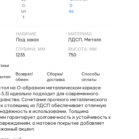
НАЛИЧИЕ
МАТЕРИАЛ
Под заказ
ЛДСП, Металл
ГЛУБИНА, ММ
ВЫСОТА, ММ
1235
750
тики
Возврат/
Сборка/
Способы
антия
обмен
доставка
оплаты
тол на О-образном металлическом каркасе
-3.3) идеально подходит для современного
ранства. Сочетание прочного металлического
ёх столешниц из ЛДСП обеспечивает отличную
 надёжность в использовании. Толщина
мм гарантирует долговечность и устойчивость к
овреждениям, а матовое покрытие добавляет
ржанный акцент.