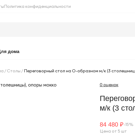
ты
Политика конфиденциальности
Для дома
ла
Столы
Переговорный стол на О-образном м/к (3 столешниц
0 оценок
Перегово
м/к (3 ст
84 480 ₽
-15%
Цена от 5 шт