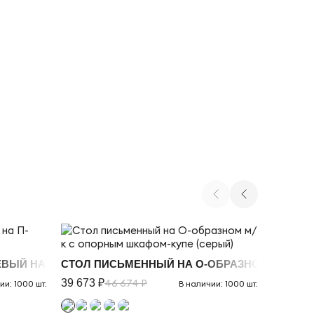
РЫ МОККО
ВЫЙ НА П-ОБРАЗНОМ М/К, СЕРЫЕ ОПОРЫ
СТОЛ ПИСЬМЕННЫЙ НА О-ОБРАЗНОМ М/К С 
СТОЛ П
39 673 ₽
46 674 ₽
38 795 
ии: 1000 шт.
В наличии: 1000 шт.