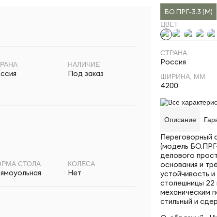
БО.ПРГ-3.3 (M)
ЦВЕТ
СТРАНА
Россия
РАНА
НАЛИЧИЕ
ссия
Под заказ
ШИРИНА, ММ
4200
Все характерис
Описание
Гар
Переговорный с
(модель БО.ПРГ
делового прост
основания и тр
РМА СТОЛА
КОЛЕСА
ямоуольная
Нет
устойчивость и
столешницы 22 
механическим п
стильный и сде