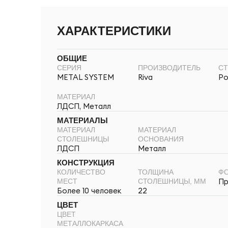
ХАРАКТЕРИСТИКИ
ОБЩИЕ
СЕРИЯ
ПРОИЗВОДИТЕЛЬ
СТ
METAL SYSTEM
Riva
Ро
МАТЕРИАЛ
ЛДСП, Металл
МАТЕРИАЛЫ
МАТЕРИАЛ
МАТЕРИАЛ
СТОЛЕШНИЦЫ
ОСНОВАНИЯ
ЛДСП
Металл
КОНСТРУКЦИЯ
КОЛИЧЕСТВО
ТОЛЩИНА
ФО
Пр
МЕСТ
СТОЛЕШНИЦЫ, ММ
Более 10 человек
22
ЦВЕТ
ЦВЕТ
МЕТАЛЛОКАРКАСА