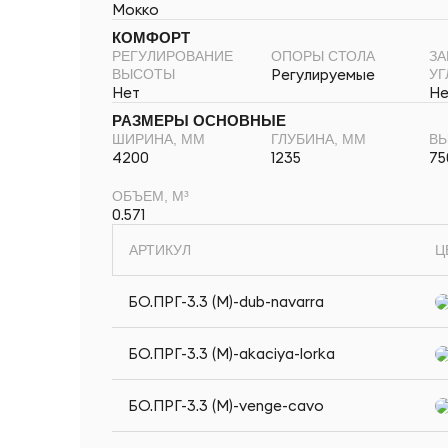
Мокко
КОМФОРТ
РЕГУЛИРОВАНИЕ
ОПОРЫ СТОЛА
ЗА
Регулируемые
ВЫСОТЫ
УГ
Нет
Не
РАЗМЕРЫ ОСНОВНЫЕ
ШИРИНА, ММ
ГЛУБИНА, ММ
ВЫ
4200
1235
75
ОБЪЕМ, М³
0.571
АРТИКУЛ
Ц
БО.ПРГ-3.3 (M)-dub-navarra
БО.ПРГ-3.3 (M)-akaciya-lorka
БО.ПРГ-3.3 (M)-venge-cavo