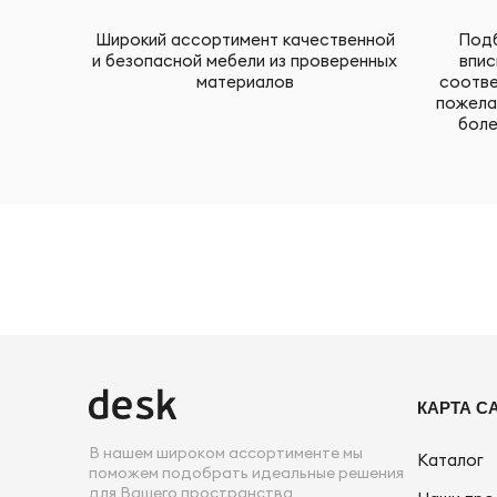
Широкий ассортимент качественной
Подб
и безопасной мебели из проверенных
впис
материалов
соотве
пожела
боле
КАРТА С
В нашем широком ассортименте мы
Каталог
поможем подобрать идеальные решения
для Вашего пространства