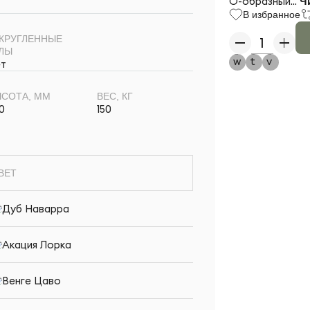
О-образный...
Чи
В избранное
КРУГЛЕННЫЕ
ЛЫ
т
СОТА, ММ
ВЕС, КГ
0
150
ВЕТ
Дуб Наварра
Акация Лорка
Венге Цаво