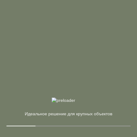
Арт. БП.СП-1 (W)
16 183 ₽
19 039 ₽
Стол письменный на П-образном м/к (белый)
Страна:
Россия
Материал:
ЛДСП, Металл
Идеальное решение для крупных объектов
Производитель:
Riva
В корзину
Купить в 1 клик
Арт. БА.ППРГ-2 (G)