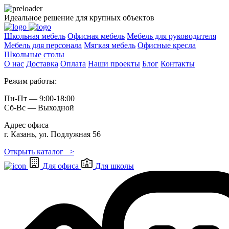
Идеальное решение для крупных объектов
Школьная мебель
Офисная мебель
Мебель для руководителя
Мебель для персонала
Мягкая мебель
Офисные кресла
Школьные cтолы
О нас
Доставка
Оплата
Наши проекты
Блог
Контакты
Режим работы:
Пн-Пт — 9:00-18:00
Сб-Вс — Выходной
Адрес офиса
г. Казань, ул. Подлужная 56
Открыть каталог >
Для офиса
Для школы