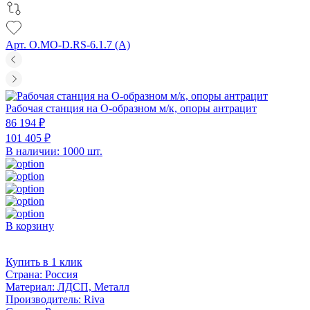
Арт. O.MO-D.RS-6.1.7 (A)
Рабочая станция на О-образном м/к, опоры антрацит
86 194 ₽
101 405 ₽
В наличии: 1000 шт.
В корзину
Купить в 1 клик
Страна:
Россия
Материал:
ЛДСП, Металл
Производитель:
Riva