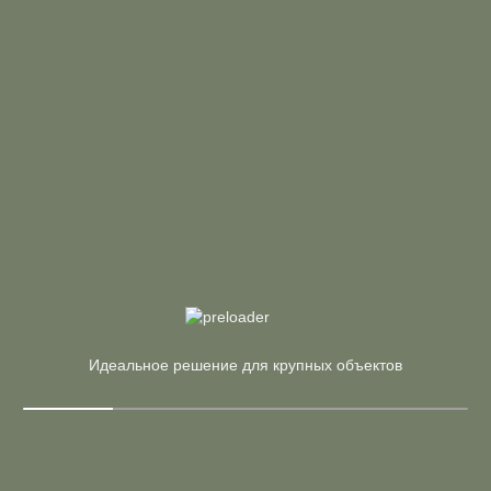
Похожие
Арт. SN-4O.SPRG-023 A
Цена по запросу
Стол переговорный
Страна:
Россия
Материал:
ЛДСП
Производитель:
Riva
Арт. Л.МП-4
В корзину
Купить в 1 клик
15 951 ₽
18 766 ₽
Идеальное решение для крупных объектов
Модуль прямой
Страна:
Россия
Материал:
ЛДСП
Производитель:
Riva