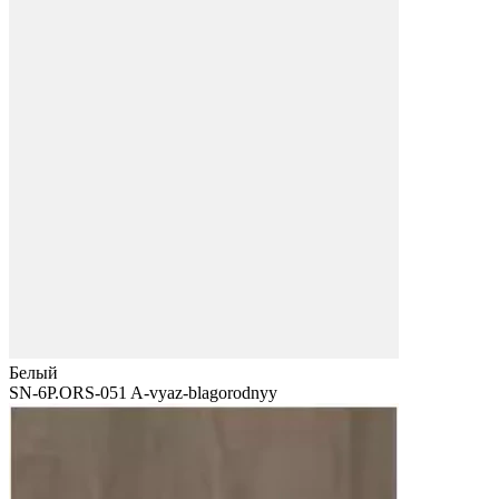
Белый
SN-6P.ORS-051 A-vyaz-blagorodnyy