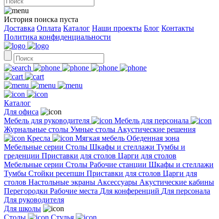
История поиска пуста
Доставка
Оплата
Каталог
Наши проекты
Блог
Контакты
Политика конфиденциальности
Каталог
Для офиса
Мебель для руководителя
Мебель для персонала
Журнальные столы
Умные столы
Акустические решения
Кресла
Мягкая мебель
Обеденная зона
Мебельные серии
Столы
Шкафы и стеллажи
Тумбы и
греденции
Приставки для столов
Царги для столов
Мебельные серии
Столы
Рабочие станции
Шкафы и стеллажи
Тумбы
Стойки ресепшн
Приставки для столов
Царги для
столов
Настольные экраны
Аксессуары
Акустические кабины
Перегородки
Рабочие места
Для конференций
Для персонала
Для руководителя
Для школы
Столы
Стулья