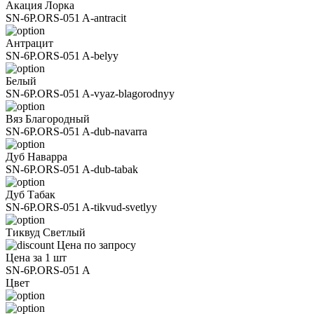
Акация Лорка
SN-6P.ORS-051 A-antracit
Антрацит
SN-6P.ORS-051 A-belyy
Белый
SN-6P.ORS-051 A-vyaz-blagorodnyy
Вяз Благородный
SN-6P.ORS-051 A-dub-navarra
Дуб Наварра
SN-6P.ORS-051 A-dub-tabak
Дуб Табак
SN-6P.ORS-051 A-tikvud-svetlyy
Тиквуд Светлый
Цена по запросу
Цена за 1 шт
SN-6P.ORS-051 A
Цвет