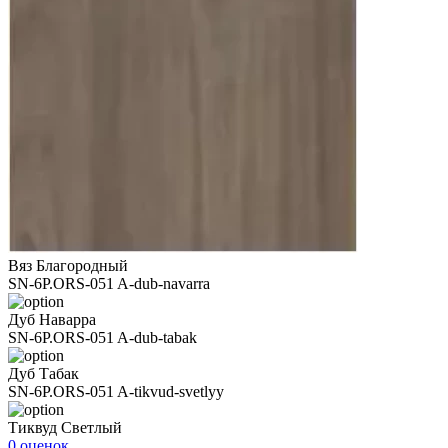
Вяз Благородный
SN-6P.ORS-051 A-dub-navarra
Дуб Наварра
SN-6P.ORS-051 A-dub-tabak
Дуб Табак
SN-6P.ORS-051 A-tikvud-svetlyy
Тиквуд Светлый
0 оценок