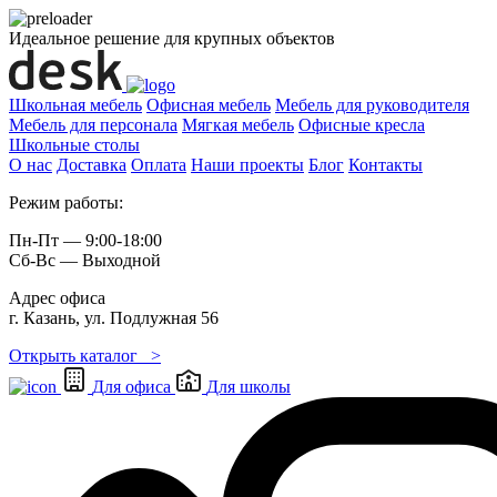
Идеальное решение для крупных объектов
Школьная мебель
Офисная мебель
Мебель для руководителя
Мебель для персонала
Мягкая мебель
Офисные кресла
Школьные cтолы
О нас
Доставка
Оплата
Наши проекты
Блог
Контакты
Режим работы:
Пн-Пт — 9:00-18:00
Сб-Вс — Выходной
Адрес офиса
г. Казань, ул. Подлужная 56
Открыть каталог >
Для офиса
Для школы