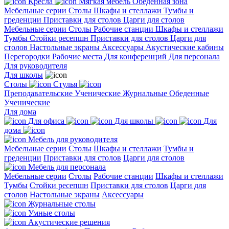
Кресла
Мягкая мебель
Обеденная зона
Мебельные серии
Столы
Шкафы и стеллажи
Тумбы и
греденции
Приставки для столов
Царги для столов
Мебельные серии
Столы
Рабочие станции
Шкафы и стеллажи
Тумбы
Стойки ресепшн
Приставки для столов
Царги для
столов
Настольные экраны
Аксессуары
Акустические кабины
Перегородки
Рабочие места
Для конференций
Для персонала
Для руководителя
Для школы
Столы
Стулья
Преподавательские
Ученические
Журнальные
Обеденные
Ученические
Для дома
Для офиса
Для школы
Для
дома
Мебель для руководителя
Мебельные серии
Столы
Шкафы и стеллажи
Тумбы и
греденции
Приставки для столов
Царги для столов
Мебель для персонала
Мебельные серии
Столы
Рабочие станции
Шкафы и стеллажи
Тумбы
Стойки ресепшн
Приставки для столов
Царги для
столов
Настольные экраны
Аксессуары
Журнальные столы
Умные столы
Акустические решения