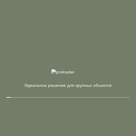
Цена по запросу
Стол переговорный
Страна:
Россия
Материал:
ЛДСП
Производитель:
Riva
Арт. SN.TOP-152
В корзину
Купить в 1 клик
Цена по запросу
Тумба опорная/приставная
Идеальное решение для крупных объектов
Страна:
Россия
Материал:
ЛДСП
Производитель:
Riva
Арт. CN.SP-403 W
В корзину
Купить в 1 клик
34 144 ₽
40 169 ₽
Стол рабочий с 1 опорной тумбой (белый бриллиант,
металл белый)