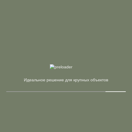
61 858 ₽
72 774 ₽
Рабочая станция с 1 опорной тумбой (белый
бриллиант, металл черный)
Страна:
Россия
Материал:
ЛДСП
Производитель:
Riva
Арт. SN-5O.ORS-054 A
В корзину
Купить в 1 клик
Цена по запросу
Рабочая станция 1 сторон.
Идеальное решение для крупных объектов
Страна:
Россия
Материал:
ЛДСП
Производитель:
Riva
Арт. SN.STS-104-A
В корзину
Купить в 1 клик
Цена по запросу
Шкаф высокий широкий