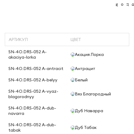
АРТИКУЛ
ЦВЕТ
SN-4O.DRS-052 A-
Акация Лорка
akaciya-lorka
SN-4O.DRS-052 A-antracit
Антрацит
SN-4O.DRS-052 A-belyy
Белый
SN-4O.DRS-052 A-vyaz-
Вяз Благородный
blagorodnyy
SN-4O.DRS-052 A-dub-
Дуб Наварра
navarra
SN-4O.DRS-052 A-dub-
Дуб Табак
tabak