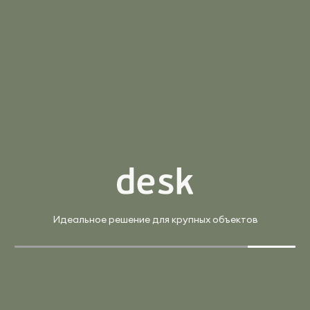
Похожие
Арт. SN-6P.SPRG-021.3 W
Цена по запросу
Стол переговорный
Страна:
Россия
Материал:
ЛДСП
Производитель:
Riva
Арт. SN-D.SPA-021(R)
В корзину
Купить в 1 клик
Идеальное решение для крупных объектов
Цена по запросу
Стол рабочий эргоном.
Страна:
Россия
Материал:
ЛДСП
Производитель:
Riva