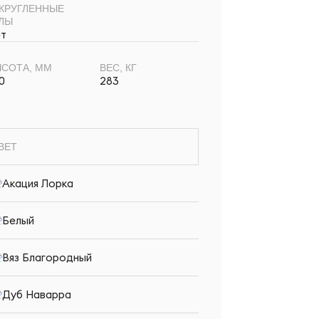
КРУГЛЕННЫЕ
ЛЫ
т
СОТА, ММ
ВЕС, КГ
0
283
ВЕТ
Акация Лорка
Белый
Вяз Благородный
Дуб Наварра