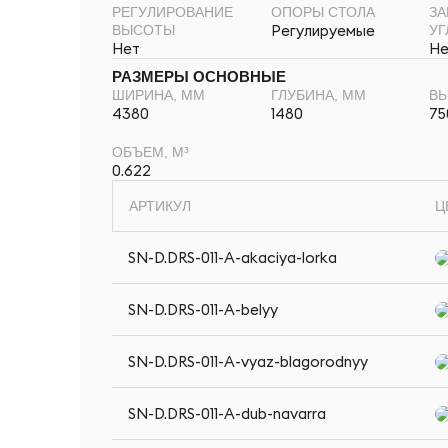
РЕГУЛИРОВАНИЕ
ОПОРЫ СТОЛА
ЗА
Регулируемые
ВЫСОТЫ
УГ
Нет
Не
РАЗМЕРЫ ОСНОВНЫЕ
ШИРИНА, ММ
ГЛУБИНА, ММ
ВЫ
4380
1480
75
ОБЪЕМ, М³
0.622
АРТИКУЛ
Ц
SN-D.DRS-011-A-akaciya-lorka
SN-D.DRS-011-A-belyy
SN-D.DRS-011-A-vyaz-blagorodnyy
SN-D.DRS-011-A-dub-navarra