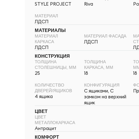
STYLE PROJECT
Riva
Ро
МАТЕРИАЛ
ЛДСП
МАТЕРИАЛЫ
МАТЕРИАЛ
МАТЕРИАЛ ФАСАДА
МА
ЛДСП
КАРКАСА
С
ЛДСП
Л
КОНСТРУКЦИЯ
ТОЛЩИНА
ТОЛЩИНА
ТО
СТОЛЕШНИЦЫ, ММ
КАРКАСА, ММ
М
25
18
18
КОЛИЧЕСТВО
КОНФИГУРАЦИЯ
ФО
С ящиками, С
Пр
ДВЕРЕЙ/ЯЩИКОВ
4 ящика
замком на верхний
ящик
ЦВЕТ
ЦВЕТ
МЕТАЛЛОКАРКАСА
Антрацит
КОМФОРТ