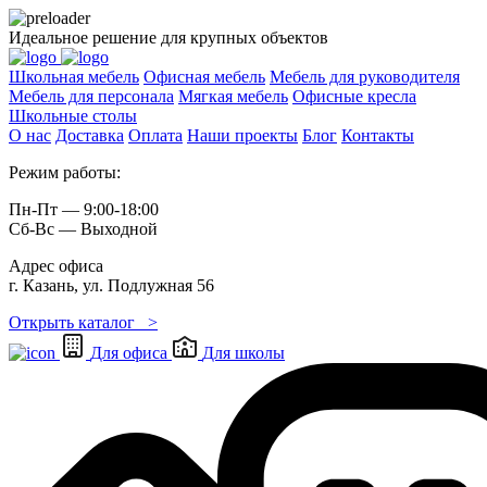
Идеальное решение для крупных объектов
Школьная мебель
Офисная мебель
Мебель для руководителя
Мебель для персонала
Мягкая мебель
Офисные кресла
Школьные cтолы
О нас
Доставка
Оплата
Наши проекты
Блог
Контакты
Режим работы:
Пн-Пт — 9:00-18:00
Сб-Вс — Выходной
Адрес офиса
г. Казань, ул. Подлужная 56
Открыть каталог >
Для офиса
Для школы