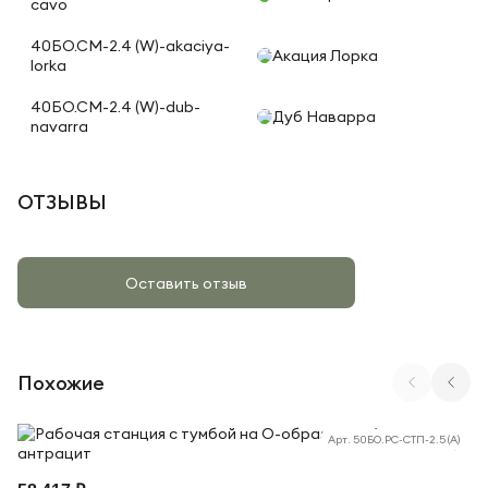
cavo
40БО.СМ-2.4 (W)-akaciya-
Акация Лорка
lorka
40БО.СМ-2.4 (W)-dub-
Дуб Наварра
navarra
ОТЗЫВЫ
Оставить отзыв
Похожие
Арт. 50БО.РС-СТП-2.5 (A)