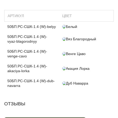
АРТИКУЛ
ЦВЕТ
50БП.РС-СШК-1.4 (W)-belyy
Белый
50БП.РС-СШК-1.4 (W)-
Вяз Благородный
vyaz-blagorodnyy
50БП.РС-СШК-1.4 (W)-
Венге Цаво
venge-cavo
50БП.РС-СШК-1.4 (W)-
Акация Лорка
akaciya-lorka
50БП.РС-СШК-1.4 (W)-dub-
Дуб Наварра
navarra
ОТЗЫВЫ