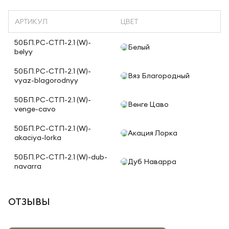
АРТИКУЛ
ЦВЕТ
50БП.РС-СТП-2.1 (W)-
Белый
belyy
50БП.РС-СТП-2.1 (W)-
Вяз Благородный
vyaz-blagorodnyy
50БП.РС-СТП-2.1 (W)-
Венге Цаво
venge-cavo
50БП.РС-СТП-2.1 (W)-
Акация Лорка
akaciya-lorka
50БП.РС-СТП-2.1 (W)-dub-
Дуб Наварра
navarra
ОТЗЫВЫ