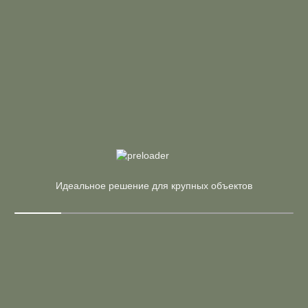
37 774 ₽
44 441 ₽
Рабочая станция на 2 места на О-образном м/к, белые
опоры
Страна:
Россия
Материал:
ЛДСП, Металл
Производитель:
Riva
В корзину
Купить в 1 клик
Арт. O.MO-RS-2.4.8 (A)
42 140 ₽
49 577 ₽
Идеальное решение для крупных объектов
Рабочая станция на О-образном м/к, опоры антрацит
Страна:
Россия
Материал:
ЛДСП, Металл
Производитель:
Riva
В корзину
Купить в 1 клик
Арт. БА.СМ-2.5 (M)