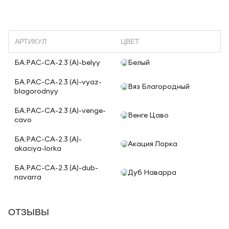
АРТИКУЛ
ЦВЕТ
БА.РАС-СА-2.3 (A)-belyy
Белый
БА.РАС-СА-2.3 (A)-vyaz-
Вяз Благородный
blagorodnyy
БА.РАС-СА-2.3 (A)-venge-
Венге Цаво
cavo
БА.РАС-СА-2.3 (A)-
Акация Лорка
akaciya-lorka
БА.РАС-СА-2.3 (A)-dub-
Дуб Наварра
navarra
ОТЗЫВЫ