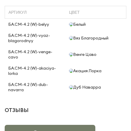
АРТИКУЛ
ЦВЕТ
БА.СМ-4.2 (W)-belyy
Белый
БА.СМ-4.2 (W)-vyaz-
Вяз Благородный
blagorodnyy
БА.СМ-4.2 (W)-venge-
Венге Цаво
cavo
БА.СМ-4.2 (W)-akaciya-
Акация Лорка
lorka
БА.СМ-4.2 (W)-dub-
Дуб Наварра
navarra
ОТЗЫВЫ