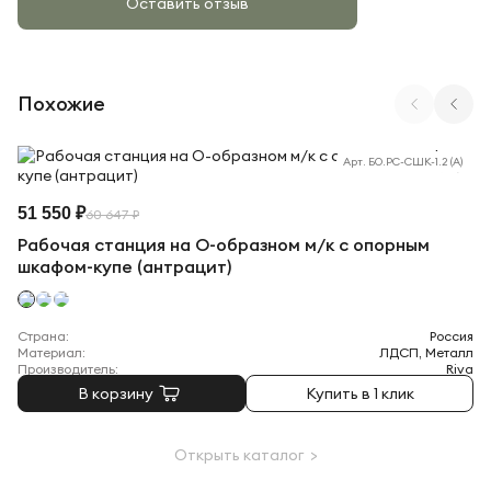
Оставить отзыв
Похожие
Арт. БО.РС-СШК-1.2 (A)
51 550 ₽
60 647 ₽
Рабочая станция на О-образном м/к с опорным
шкафом-купе (антрацит)
Страна:
Россия
Материал:
ЛДСП, Металл
Производитель:
Riva
В корзину
Купить в 1 клик
Открыть каталог >