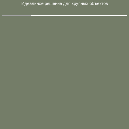
Идеальное решение для крупных объектов
РАЗНОМ М/К, ОПОРЫ МОККО
АЗНОМ М/К (МОККО)
РЫ АНТРАЦИТ
ПОРНЫМ ШКАФОМ-КУПЕ (СЕРЫЙ)