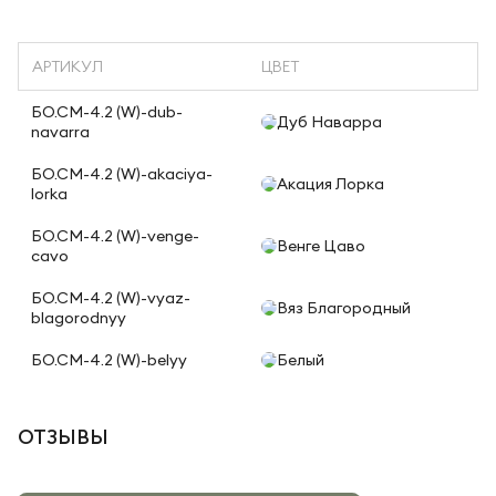
АРТИКУЛ
ЦВЕТ
БО.СМ-4.2 (W)-dub-
Дуб Наварра
navarra
БО.СМ-4.2 (W)-akaciya-
Акация Лорка
lorka
БО.СМ-4.2 (W)-venge-
Венге Цаво
cavo
БО.СМ-4.2 (W)-vyaz-
Вяз Благородный
blagorodnyy
БО.СМ-4.2 (W)-belyy
Белый
ОТЗЫВЫ