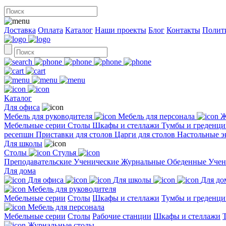
Доставка
Оплата
Каталог
Наши проекты
Блог
Контакты
Полит
Каталог
Для офиса
Мебель для руководителя
Мебель для персонала
Ж
Мебельные серии
Столы
Шкафы и стеллажи
Тумбы и греденц
ресепшн
Приставки для столов
Царги для столов
Настольные 
Для школы
Столы
Стулья
Преподавательские
Ученические
Журнальные
Обеденные
Учен
Для дома
Для офиса
Для школы
Для до
Мебель для руководителя
Мебельные серии
Столы
Шкафы и стеллажи
Тумбы и греденци
Мебель для персонала
Мебельные серии
Столы
Рабочие станции
Шкафы и стеллажи
Журнальные столы