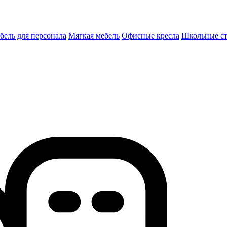
бель для персонала
Мягкая мебель
Офисные кресла
Школьные c