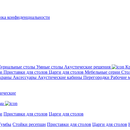
ика конфиденциальности
урнальные столы
Умные столы
Акустические решения
Кр
ии
Приставки для столов
Царги для столов
Мебельные серии
Сто
экраны
Аксессуары
Акустические кабины
Перегородки
Рабочие 
ические
ма
и
Приставки для столов
Царги для столов
Тумбы
Стойки ресепшн
Приставки для столов
Царги для столов