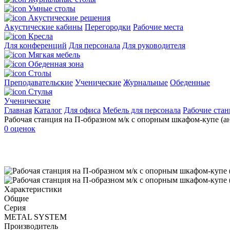
Умные столы
Акустические решения
Акустические кабины
Перегородки
Рабочие места
Кресла
Для конференций
Для персонала
Для руководителя
Мягкая мебель
Обеденная зона
Столы
Преподавательские
Ученические
Журнальные
Обеденные
Стулья
Ученические
Главная
Каталог
Для офиса
Мебель для персонала
Рабочие ста
Рабочая станция на П-образном м/к с опорным шкафом-купе (а
0 оценок
Характеристики
Общие
Серия
METAL SYSTEM
Производитель