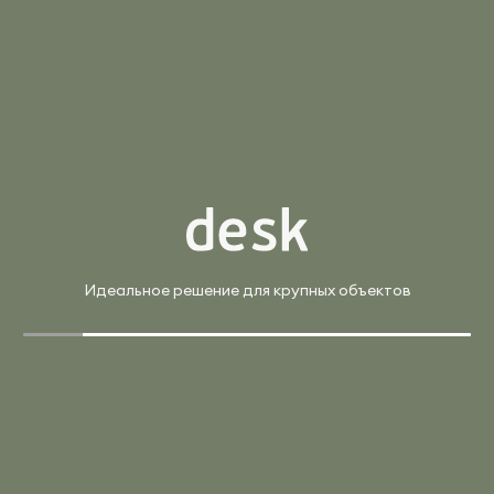
Материал:
ЛДСП
Производитель:
Riva
В корзину
Купить в 1 клик
Арт. 50БП.ПРС-СП-2.5 (M)
28 748 ₽
33 821 ₽
Проходной элемент рабочей станции на П-образном м/
к, опоры мокко
Страна:
Россия
Материал:
ЛДСП, Металл
Производитель:
Riva
Идеальное решение для крупных объектов
В корзину
Купить в 1 клик
Арт. БА.СМ-3.2 (G)
44 115 ₽
51 900 ₽
Рабочая станция на 3 раб.места на А-образном м/к
(серый)