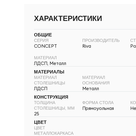
ХАРАКТЕРИСТИКИ
ОБЩИЕ
СЕРИЯ
ПРОИЗВОДИТЕЛЬ
СТ
CONCEPT
Riva
Ро
МАТЕРИАЛ
ЛДСП, Металл
МАТЕРИАЛЫ
МАТЕРИАЛ
МАТЕРИАЛ
СТОЛЕШНИЦЫ
ОСНОВАНИЯ
ЛДСП
Металл
КОНСТРУКЦИЯ
ТОЛЩИНА
ФОРМА СТОЛА
КО
Прямоуольная
Не
СТОЛЕШНИЦЫ, ММ
25
ЦВЕТ
ЦВЕТ
МЕТАЛЛОКАРКАСА