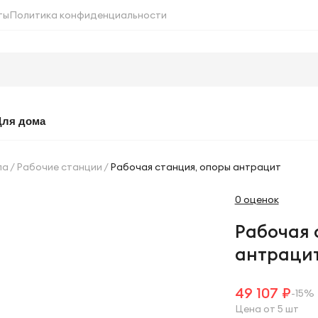
ты
Политика конфиденциальности
Для дома
ла
Рабочие станции
Рабочая станция, опоры антрацит
0 оценок
Рабочая 
антраци
49 107 ₽
-15%
Цена от 5 шт