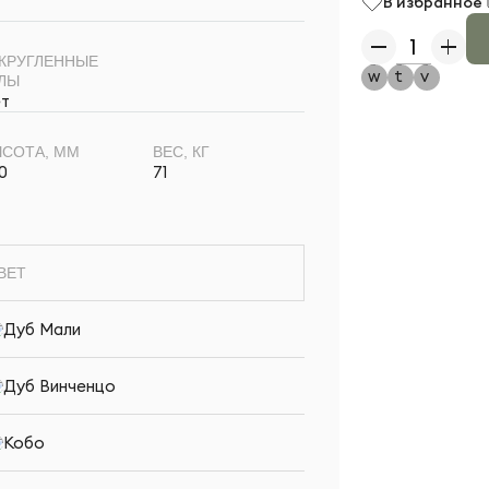
В избранное
КРУГЛЕННЫЕ
ЛЫ
т
СОТА, ММ
ВЕС, КГ
0
71
ВЕТ
Дуб Мали
Дуб Винченцо
Кобо