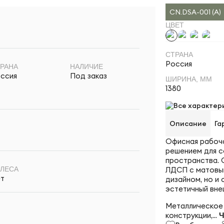
CN.DSA-001 (A)
ЦВЕТ
СТРАНА
Россия
РАНА
НАЛИЧИЕ
ссия
Под заказ
ШИРИНА, ММ
1380
Все характер
Описание
Га
Офисная рабоча
решением для с
пространства. 
ЛДСП с матовым
ЛЕСА
т
дизайном, но и
эстетичный вне
Металлическое 
конструкции,...
Ч