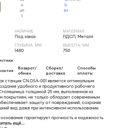
НАЛИЧИЕ
МАТЕРИАЛ
Под заказ
ЛДСП, Металл
ГЛУБИНА, ММ
ВЫСОТА, ММ
1480
750
истики
Возврат/
Сборка/
Способы
рантия
обмен
доставка
оплаты
я станция CN.DSA-001 является оптимальным
оздания удобного и продуктивного рабочего
Столешница толщиной 25 мм, выполненная из
 покрытием, не только обладает современным
 обеспечивает защиту от повреждений, сохраняя
шний вид даже при интенсивном использовании.
основание гарантирует прочность и надежность
итать ещё...