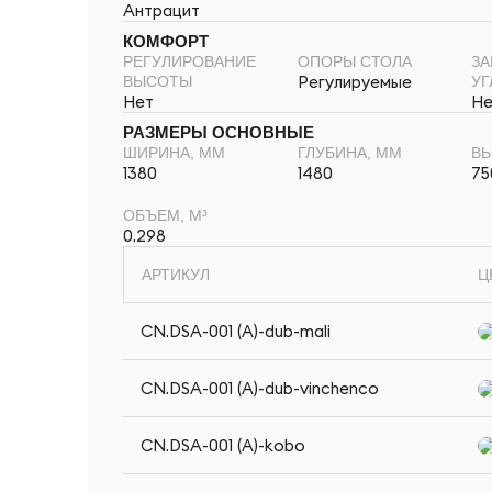
Антрацит
КОМФОРТ
РЕГУЛИРОВАНИЕ
ОПОРЫ СТОЛА
ЗА
Регулируемые
ВЫСОТЫ
УГ
Нет
Не
РАЗМЕРЫ ОСНОВНЫЕ
ШИРИНА, ММ
ГЛУБИНА, ММ
ВЫ
1380
1480
75
ОБЪЕМ, М³
0.298
АРТИКУЛ
Ц
CN.DSA-001 (A)-dub-mali
CN.DSA-001 (A)-dub-vinchenco
CN.DSA-001 (A)-kobo