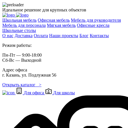
Идеальное решение для крупных объектов
Школьная мебель
Офисная мебель
Мебель для руководителя
Мебель для персонала
Мягкая мебель
Офисные кресла
Школьные cтолы
О нас
Доставка
Оплата
Наши проекты
Блог
Контакты
Режим работы:
Пн-Пт — 9:00-18:00
Сб-Вс — Выходной
Адрес офиса
г. Казань, ул. Подлужная 56
Открыть каталог >
Для офиса
Для школы