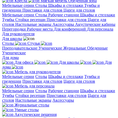
Кресла
Мягкая мебель
Обеденная зона
Мебельные серии
Столы
Шкафы и стеллажи
Тумбы и
греденции
Приставки для столов
Царги для столов
Мебельные серии
Столы
Рабочие станции
Шкафы и стеллажи
Тумбы
Стойки ресепшн
Приставки для столов
Царги для
столов
Настольные экраны
Аксессуары
Акустические кабины
Перегородки
Рабочие места
Для конференций
Для персонала
Для руководителя
Для школы
Столы
Стулья
Преподавательские
Ученические
Журнальные
Обеденные
Ученические
Для дома
Для офиса
Для школы
Для
дома
Мебель для руководителя
Мебельные серии
Столы
Шкафы и стеллажи
Тумбы и
греденции
Приставки для столов
Царги для столов
Мебель для персонала
Мебельные серии
Столы
Рабочие станции
Шкафы и стеллажи
Тумбы
Стойки ресепшн
Приставки для столов
Царги для
столов
Настольные экраны
Аксессуары
Журнальные столы
Умные столы
Акустические решения