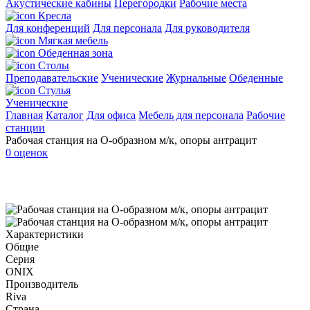
Акустические кабины
Перегородки
Рабочие места
Кресла
Для конференций
Для персонала
Для руководителя
Мягкая мебель
Обеденная зона
Столы
Преподавательские
Ученические
Журнальные
Обеденные
Стулья
Ученические
Главная
Каталог
Для офиса
Мебель для персонала
Рабочие
станции
Рабочая станция на О-образном м/к, опоры антрацит
0 оценок
Характеристики
Общие
Серия
ONIX
Производитель
Riva
Страна