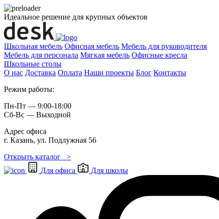
Идеальное решение для крупных объектов
Школьная мебель
Офисная мебель
Мебель для руководителя
Мебель для персонала
Мягкая мебель
Офисные кресла
Школьные cтолы
О нас
Доставка
Оплата
Наши проекты
Блог
Контакты
Режим работы:
Пн-Пт — 9:00-18:00
Сб-Вс — Выходной
Адрес офиса
г. Казань, ул. Подлужная 56
Открыть каталог >
Для офиса
Для школы