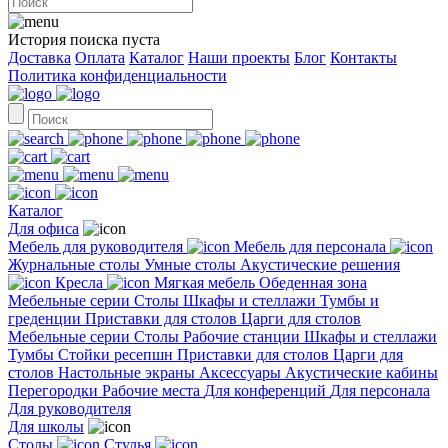
История поиска пуста
Доставка
Оплата
Каталог
Наши проекты
Блог
Контакты
Политика конфиденциальности
Каталог
Для офиса
Мебель для руководителя
Мебель для персонала
Журнальные столы
Умные столы
Акустические решения
Кресла
Мягкая мебель
Обеденная зона
Мебельные серии
Столы
Шкафы и стеллажи
Тумбы и
греденции
Приставки для столов
Царги для столов
Мебельные серии
Столы
Рабочие станции
Шкафы и стеллажи
Тумбы
Стойки ресепшн
Приставки для столов
Царги для
столов
Настольные экраны
Аксессуары
Акустические кабины
Перегородки
Рабочие места
Для конференций
Для персонала
Для руководителя
Для школы
Столы
Стулья