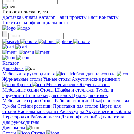
История поиска пуста
Доставка
Оплата
Каталог
Наши проекты
Блог
Контакты
Политика конфиденциальности
Каталог
Для офиса
Мебель для руководителя
Мебель для персонала
Журнальные столы
Умные столы
Акустические решения
Кресла
Мягкая мебель
Обеденная зона
Мебельные серии
Столы
Шкафы и стеллажи
Тумбы и
греденции
Приставки для столов
Царги для столов
Мебельные серии
Столы
Рабочие станции
Шкафы и стеллажи
Тумбы
Стойки ресепшн
Приставки для столов
Царги для
столов
Настольные экраны
Аксессуары
Акустические кабины
Перегородки
Рабочие места
Для конференций
Для персонала
Для руководителя
Для школы
Столы
Стулья