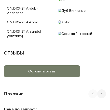
CN.DRS-211 A-dub-
Дуб Винченцо
vinchenco
CN.DRS-211 A-kobo
Кобо
CN.DRS-211 A-sandal-
Сандал Янтарный
yantarnyj
ОТЗЫВЫ
Оставить отзыв
Похожие
Арт. SN-4P.OPRS-014 W
Цена по запросу