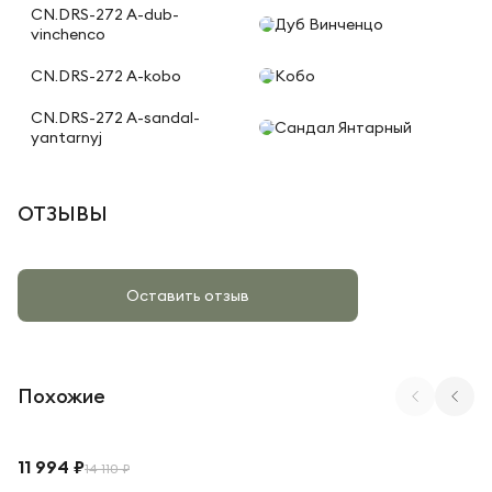
CN.DRS-272 A-dub-
Дуб Винченцо
vinchenco
CN.DRS-272 A-kobo
Кобо
CN.DRS-272 A-sandal-
Сандал Янтарный
yantarnyj
ОТЗЫВЫ
Оставить отзыв
Похожие
Арт. Like RCH D819
11 994 ₽
14 110 ₽