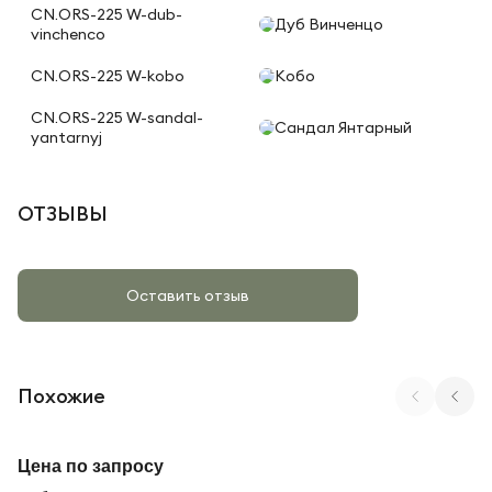
CN.ORS-225 W-dub-
Дуб Винченцо
vinchenco
CN.ORS-225 W-kobo
Кобо
CN.ORS-225 W-sandal-
Сандал Янтарный
yantarnyj
ОТЗЫВЫ
Оставить отзыв
Похожие
Арт. SN-6P.ORS-011 A
Цена по запросу