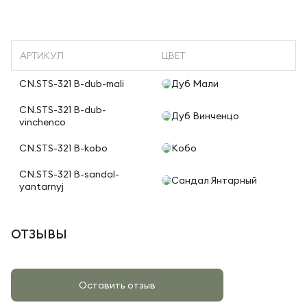
АРТИКУЛ
ЦВЕТ
CN.STS-321 B-dub-mali
Дуб Мали
CN.STS-321 B-dub-
Дуб Винченцо
vinchenco
CN.STS-321 B-kobo
Кобо
CN.STS-321 B-sandal-
Сандал Янтарный
yantarnyj
ОТЗЫВЫ
Оставить отзыв