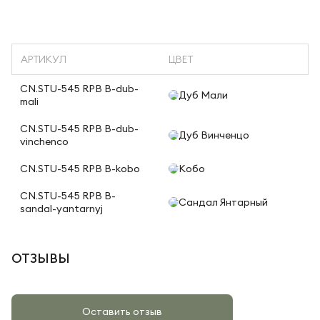
АРТИКУЛ
ЦВЕТ
CN.STU-545 RPB B-dub-
Дуб Мали
mali
CN.STU-545 RPB B-dub-
Дуб Винченцо
vinchenco
CN.STU-545 RPB B-kobo
Кобо
CN.STU-545 RPB B-
Сандал Янтарный
sandal-yantarnyj
ОТЗЫВЫ
Оставить отзыв