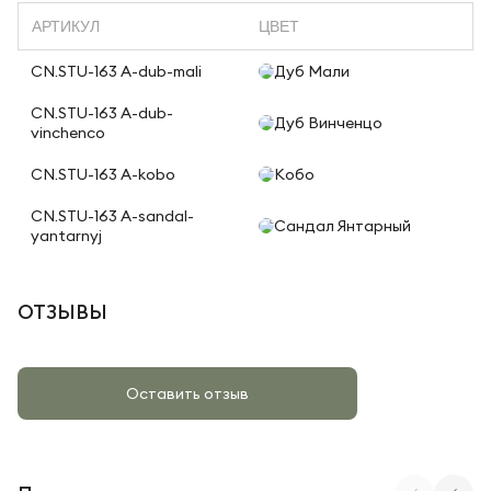
АРТИКУЛ
ЦВЕТ
CN.STU-163 A-dub-mali
Дуб Мали
CN.STU-163 A-dub-
Дуб Винченцо
vinchenco
CN.STU-163 A-kobo
Кобо
CN.STU-163 A-sandal-
Сандал Янтарный
yantarnyj
ОТЗЫВЫ
Оставить отзыв