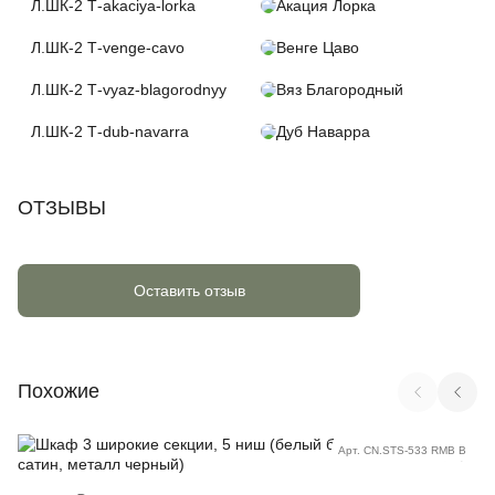
Л.ШК-2 Т-akaciya-lorka
Акация Лорка
Л.ШК-2 Т-venge-cavo
Венге Цаво
Л.ШК-2 Т-vyaz-blagorodnyy
Вяз Благородный
Л.ШК-2 Т-dub-navarra
Дуб Наварра
ОТЗЫВЫ
Оставить отзыв
Похожие
Арт. CN.STS-533 RMB B