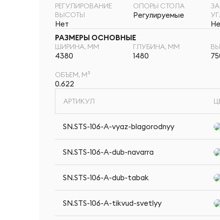
РЕГУЛИРОВАНИЕ
ОПОРЫ СТОЛА
ЗА
ВЫСОТЫ
Регулируемые
У
Нет
Не
РАЗМЕРЫ ОСНОВНЫЕ
ШИРИНА, ММ
ГЛУБИНА, ММ
ВЫ
4380
1480
75
ОБЪЕМ, М³
0.622
АРТИКУЛ
Ц
SN.STS-106-A-vyaz-blagorodnyy
SN.STS-106-A-dub-navarra
SN.STS-106-A-dub-tabak
SN.STS-106-A-tikvud-svetlyy