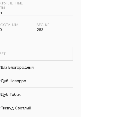
КРУГЛЕННЫЕ
ГЛЫ
т
СОТА, ММ
ВЕС, КГ
0
283
ВЕТ
Вяз Благородный
Дуб Наварра
Дуб Табак
Тиквуд Светлый