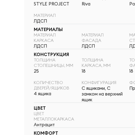
STYLE PROJECT
Riva
Ро
МАТЕРИАЛ
ЛДСП
МАТЕРИАЛЫ
МАТЕРИАЛ
МАТЕРИАЛ
МА
КАРКАСА
ФАСАДА
С
ЛДСП
ЛДСП
Л
КОНСТРУКЦИЯ
ТОЛЩИНА
ТОЛЩИНА
Т
СТОЛЕШНИЦЫ, ММ
КАРКАСА, ММ
Ф
25
18
18
КОЛИЧЕСТВО
КОНФИГУРАЦИЯ
Ф
ДВЕРЕЙ/ЯЩИКОВ
С ящиками, С
Пр
4 ящика
замком на верхний
ящик
ЦВЕТ
ЦВЕТ
МЕТАЛЛОКАРКАСА
Антрацит
КОМФОРТ