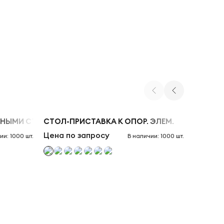
НЫМИ СТЕЛЛАЖАМИ С НАДСТАВКОЙ НИЗ. (БЕЛЫЙ БРИЛЛИ
СТОЛ-ПРИСТАВКА К ОПОР. ЭЛЕМ.
СТОЛ-П
Цена по запросу
Цена п
ии: 1000 шт.
В наличии: 1000 шт.