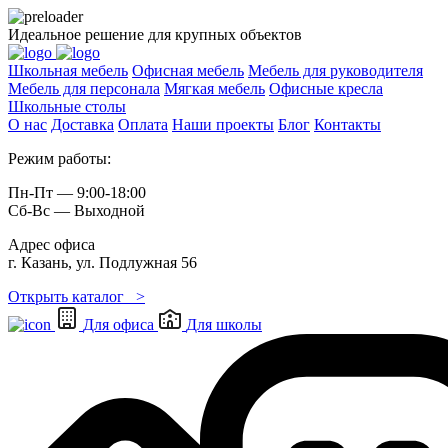
Идеальное решение для крупных объектов
Школьная мебель
Офисная мебель
Мебель для руководителя
Мебель для персонала
Мягкая мебель
Офисные кресла
Школьные cтолы
О нас
Доставка
Оплата
Наши проекты
Блог
Контакты
Режим работы:
Пн-Пт — 9:00-18:00
Сб-Вс — Выходной
Адрес офиса
г. Казань, ул. Подлужная 56
Открыть каталог >
Для офиса
Для школы