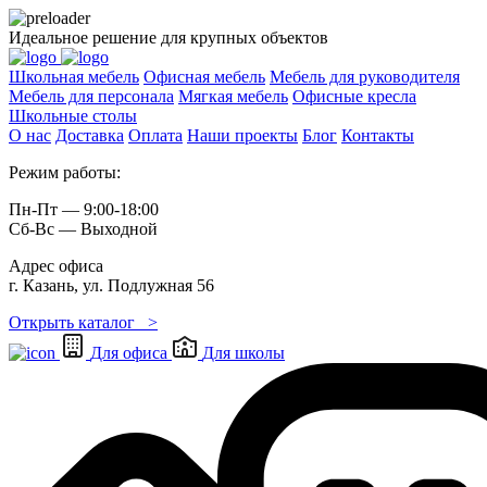
Идеальное решение для крупных объектов
Школьная мебель
Офисная мебель
Мебель для руководителя
Мебель для персонала
Мягкая мебель
Офисные кресла
Школьные cтолы
О нас
Доставка
Оплата
Наши проекты
Блог
Контакты
Режим работы:
Пн-Пт — 9:00-18:00
Сб-Вс — Выходной
Адрес офиса
г. Казань, ул. Подлужная 56
Открыть каталог >
Для офиса
Для школы