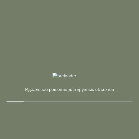
Похожие
Арт. SN-4O.DRS-041 A
Цена по запросу
Рабочая станция 2-х сторон.
Страна:
Россия
Материал:
ЛДСП
Производитель:
Riva
Арт. SN-4O.DRPA-021 W
В корзину
Купить в 1 клик
Цена по запросу
Идеальное решение для крупных объектов
Рабочая станция эргоном.
Страна:
Россия
Материал:
ЛДСП
Производитель:
Riva
Арт. SN-6P.BR-001 W
В корзину
Купить в 1 клик