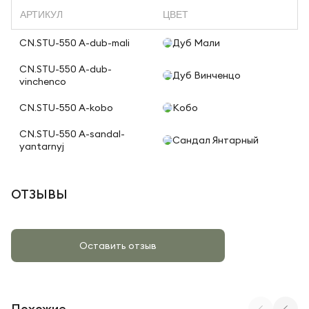
АРТИКУЛ
ЦВЕТ
CN.STU-550 A-dub-mali
Дуб Мали
CN.STU-550 A-dub-
Дуб Винченцо
vinchenco
CN.STU-550 A-kobo
Кобо
CN.STU-550 A-sandal-
Сандал Янтарный
yantarnyj
ОТЗЫВЫ
Оставить отзыв
Похожие