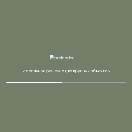
22 594 ₽
26 581 ₽
Шкаф 1 широкая секция, 2 ниши (антрацит, металл
антрацит, стекло прозрачное)
Страна:
Россия
Материал:
ЛДСП, Стекло
Производитель:
Riva
В корзину
Купить в 1 клик
Арт. А.СТ-2.2
Идеальное решение для крупных объектов
11 230 ₽
13 212 ₽
Шкаф средний широкий (2 низкие двери стекло)
Страна:
Россия
Материал:
ЛДСП
Производитель:
Riva
В корзину
Купить в 1 клик
Арт. CN.STU-553 RPW W