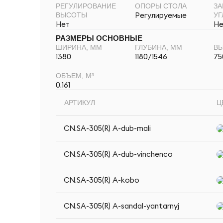
РЕГУЛИРОВАНИЕ
ОПОРЫ СТОЛА
ЗА
Регулируемые
ВЫСОТЫ
УГ
Нет
Не
РАЗМЕРЫ ОСНОВНЫЕ
ШИРИНА, ММ
ГЛУБИНА, ММ
ВЫ
1380
1180/1546
75
ОБЪЕМ, М³
0.161
АРТИКУЛ
Ц
CN.SA-305(R) A-dub-mali
CN.SA-305(R) A-dub-vinchenco
CN.SA-305(R) A-kobo
CN.SA-305(R) A-sandal-yantarnyj