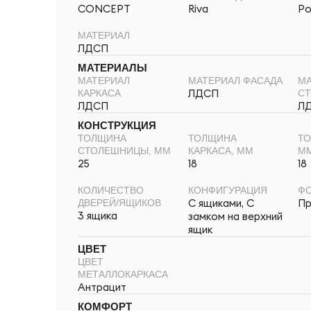
CONCEPT
Riva
Ро
МАТЕРИАЛ
ЛДСП
МАТЕРИАЛЫ
МАТЕРИАЛ
МАТЕРИАЛ ФАСАДА
МА
ЛДСП
КАРКАСА
С
ЛДСП
Л
КОНСТРУКЦИЯ
ТОЛЩИНА
ТОЛЩИНА
ТО
СТОЛЕШНИЦЫ, ММ
КАРКАСА, ММ
М
25
18
18
КОЛИЧЕСТВО
КОНФИГУРАЦИЯ
ФО
С ящиками, С
Пр
ДВЕРЕЙ/ЯЩИКОВ
3 ящика
замком на верхний
ящик
ЦВЕТ
ЦВЕТ
МЕТАЛЛОКАРКАСА
Антрацит
КОМФОРТ