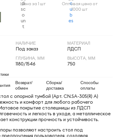
Цена за 1 шт
Оптовая цена от
1000 шт
НАЛИЧИЕ
МАТЕРИАЛ
Под заказ
ЛДСП
ГЛУБИНА, ММ
ВЫСОТА, ММ
1180/1546
750
тики
Возврат/
Сборка/
Способы
антия
обмен
доставка
оплаты
ол с опорной тумбой (Арт. CN.SA-305(R) A)
ежность и комфорт для любого рабочего
 Матовое покрытие столешницы из ЛДСП
лговечность и легкость в уходе, а металлическое
ает конструкции прочность и устойчивость.
поры позволяют настроить стол под
 предпочтения пользователя, создавая