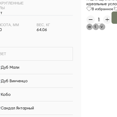
КРУГЛЕННЫЕ
идеальные услов
ЛЫ
В избранное
т
СОТА, ММ
ВЕС, КГ
0
64.06
ВЕТ
Дуб Мали
Дуб Винченцо
Кобо
Сандал Янтарный