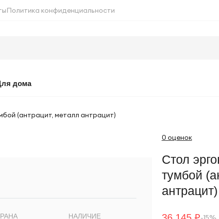
ты
Политика конфиденциальности
Для дома
мбой (антрацит, металл антрацит)
0 оценок
Стол эрг
тумбой (а
антрацит)
36 145 ₽
РАНА
НАЛИЧИЕ
-15%