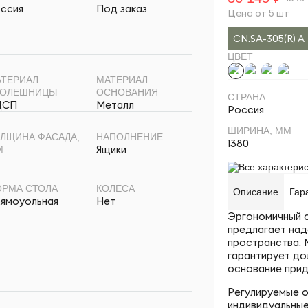
ссия
Под заказ
Цена от 5 шт
CN.SA-305(R) A
ЦВЕТ
ТЕРИАЛ
МАТЕРИАЛ
ТОЛЕШНИЦЫ
ОСНОВАНИЯ
СТРАНА
ДСП
Металл
Россия
ШИРИНА, ММ
ЛЩИНА ФАСАДА,
НАПОЛНЕНИЕ
1380
Ящики
М
Все характерис
РМА СТОЛА
КОЛЕСА
Описание
Гар
ямоуольная
Нет
Эргономичный ст
предлагает над
пространства.
гарантирует до
основание прид
Регулируемые о
индивидуальные