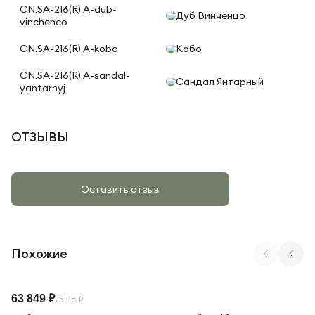
CN.SA-216(R) A-dub-
Дуб Винченцо
vinchenco
CN.SA-216(R) A-kobo
Кобо
CN.SA-216(R) A-sandal-
Сандал Янтарный
yantarnyj
ОТЗЫВЫ
Оставить отзыв
Похожие
Арт. CN.DRS-416 W
63 849 ₽
75 116 ₽