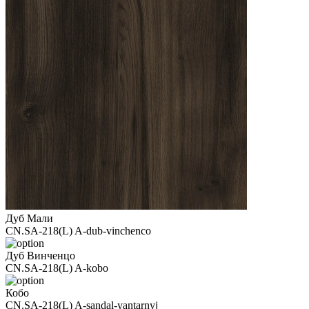
Дуб Мали
CN.SA-218(L) A-dub-vinchenco
Дуб Винченцо
CN.SA-218(L) A-kobo
Кобо
CN.SA-218(L) A-sandal-yantarnyj