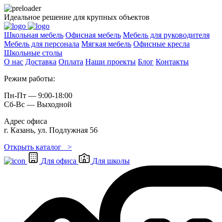
Идеальное решение для крупных объектов
Школьная мебель
Офисная мебель
Мебель для руководителя
Мебель для персонала
Мягкая мебель
Офисные кресла
Школьные cтолы
О нас
Доставка
Оплата
Наши проекты
Блог
Контакты
Режим работы:
Пн-Пт — 9:00-18:00
Сб-Вс — Выходной
Адрес офиса
г. Казань, ул. Подлужная 56
Открыть каталог >
Для офиса
Для школы